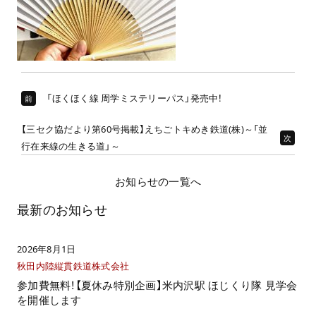
「ほくほく線 周学ミステリーパス」発売中！
前
【三セク協だより第60号掲載】えちごトキめき鉄道(株)～「並
次
行在来線の生きる道」～
お知らせの一覧へ
最新のお知らせ
2026年8月1日
秋田内陸縦貫鉄道株式会社
参加費無料！【夏休み特別企画】米内沢駅 ほじくり隊 見学会
を開催します