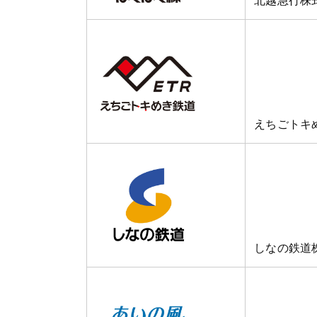
北越急行株
えちごトキ
しなの鉄道