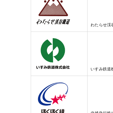
わたらせ渓
いすみ鉄道