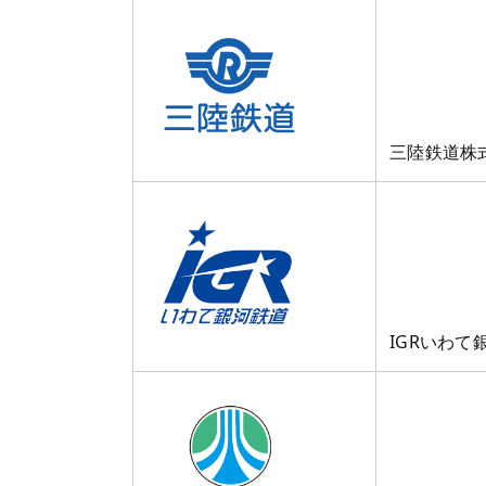
三陸鉄道株
IGRいわて