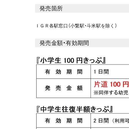
発売箇所
ＩＧＲ各駅窓口（小繋駅・斗米駅を除く）
発売金額・有効期間