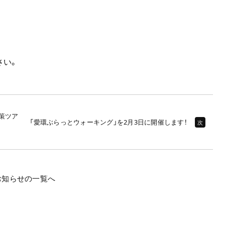
さい。
策ツア
「愛環ぶらっとウォーキング」を2月3日に開催します！
次
お知らせの一覧へ